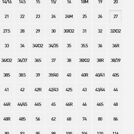
14/16
14.5
15
15/
16
18M
19
20
21
22
23
24
24M
25
26
27
27.5
28
29
30
30X32
31
32
32X32
33
34
34X32
34/35
35
35.5
36
36R
36X32
36/37
36S
37
38
38X32
38R
38/39
38S
38.5
39
39/40
40
40R
40/41
40S
41
42
42R
42/43
42S
43
43/44
44
44R
44/45
44S
45
46R
46
46S
48
48R
48S
56
62
68
74
80
86