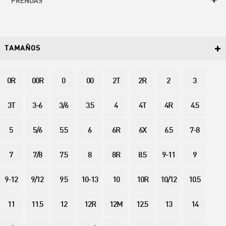
PRENDAS
TAMAÑOS
0R
00R
0
00
2T
2R
2
3
3T
3-6
3/6
3.5
4
4T
4R
4.5
5
5/6
5.5
6
6R
6X
6.5
7-8
7
7/8
7.5
8
8R
8.5
9-11
9
9-12
9/12
9.5
10-13
10
10R
10/12
10.5
11
11.5
12
12R
12M
12.5
13
14