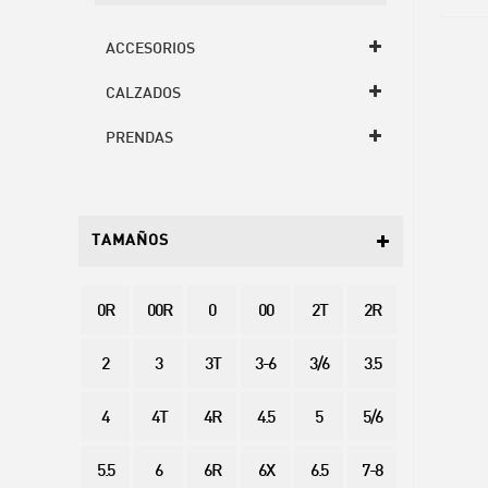
ACCESORIOS
CALZADOS
PRENDAS
TAMAÑOS
0R
00R
0
00
2T
2R
2
3
3T
3-6
3/6
3.5
4
4T
4R
4.5
5
5/6
5.5
6
6R
6X
6.5
7-8