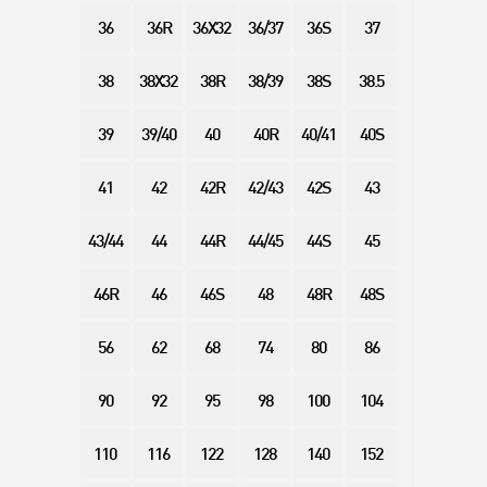
36
36R
36X32
36/37
36S
37
38
38X32
38R
38/39
38S
38.5
39
39/40
40
40R
40/41
40S
41
42
42R
42/43
42S
43
43/44
44
44R
44/45
44S
45
46R
46
46S
48
48R
48S
56
62
68
74
80
86
90
92
95
98
100
104
110
116
122
128
140
152