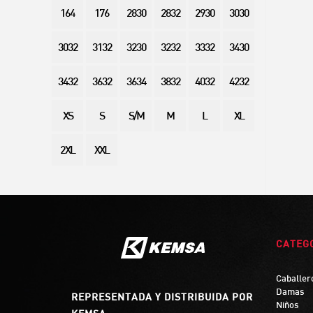
164
176
2830
2832
2930
3030
3032
3132
3230
3232
3332
3430
3432
3632
3634
3832
4032
4232
XS
S
S/M
M
L
XL
2XL
XXL
CATEG
Caballer
Damas
REPRESENTADA Y DISTRIBUIDA POR
Niños