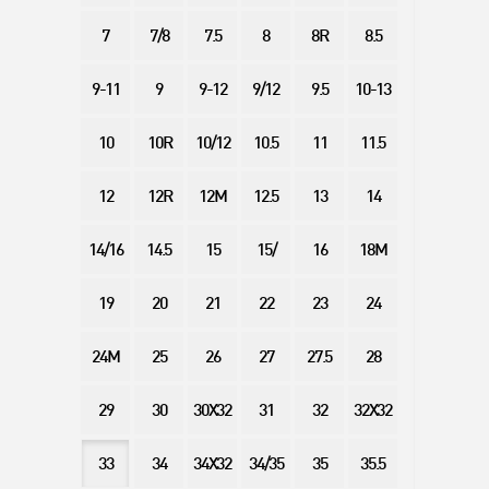
7
7/8
7.5
8
8R
8.5
9-11
9
9-12
9/12
9.5
10-13
10
10R
10/12
10.5
11
11.5
12
12R
12M
12.5
13
14
14/16
14.5
15
15/
16
18M
19
20
21
22
23
24
24M
25
26
27
27.5
28
29
30
30X32
31
32
32X32
33
34
34X32
34/35
35
35.5