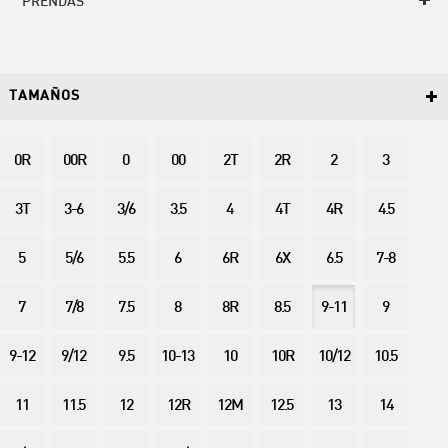
PRENDAS
TAMAÑOS
0R
00R
0
00
2T
2R
2
3
3T
3-6
3/6
3.5
4
4T
4R
4.5
5
5/6
5.5
6
6R
6X
6.5
7-8
7
7/8
7.5
8
8R
8.5
9-11
9
9-12
9/12
9.5
10-13
10
10R
10/12
10.5
11
11.5
12
12R
12M
12.5
13
14