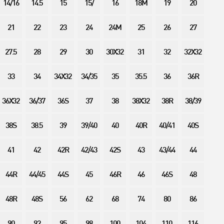
14/16
14.5
15
15/
16
18M
19
20
21
22
23
24
24M
25
26
27
27.5
28
29
30
30X32
31
32
32X32
33
34
34X32
34/35
35
35.5
36
36R
36X32
36/37
36S
37
38
38X32
38R
38/39
38S
38.5
39
39/40
40
40R
40/41
40S
41
42
42R
42/43
42S
43
43/44
44
44R
44/45
44S
45
46R
46
46S
48
48R
48S
56
62
68
74
80
86